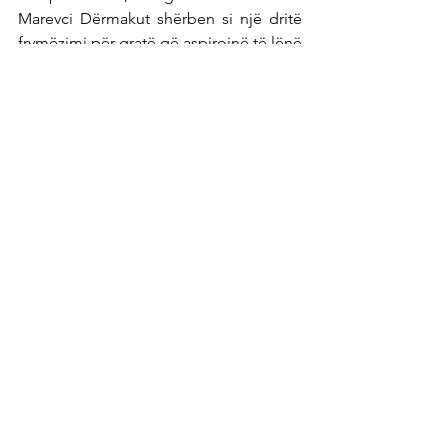
Marevci Dërmakut shërben si një dritë 
frymëzimi për gratë që aspirojnë të lënë 
gjurmë në sektorin e energjisë në 
Kosovë. Udhëheqja e saj, si brenda 
Termokos-it ashtu edhe përmes 
përfshirjes së saj me AWESK-un, 
ilustron ndikimin transformues të grave 
profesioniste në industri. Historia e 
Valdetes rezonon jo vetëm si një 
testament për arritjet individuale, por 
edhe si një thirrje për veprim për nxitjen 
e diversitetit dhe përfshirjes në 
përpjekjet e Kosovës për përsosmëri në 
sektorin e energjisë.