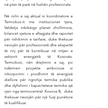
në plan të parë në fushën profesionale.
Në rolin e saj aktual si koordinatore e 
Termokos-it me institucionet tjera, 
Valdetja mbikëqyr planet zhvillimore, 
bilancet vjetore e aftagjata dhe raportet 
për rishikimin e tarifave, duke theksuar 
nevojën për profesionistë dhe ekspertë 
të rinj për të kontribuar në rritjen e 
sektorit energjetik të Kosovës. 
Termokosi, nën drejtimin e saj, po 
ndërmerr projekte ambicioze si 
inkorporimi i prodhimit të energjisë 
diellore për ngrohje termike publike 
dhe dyfishimi i kapaciteteve termike që 
vjen nga termocentrali Kosova B,  duke 
theksuar nevojën për një fuqi punëtore 
të kualifikuar.