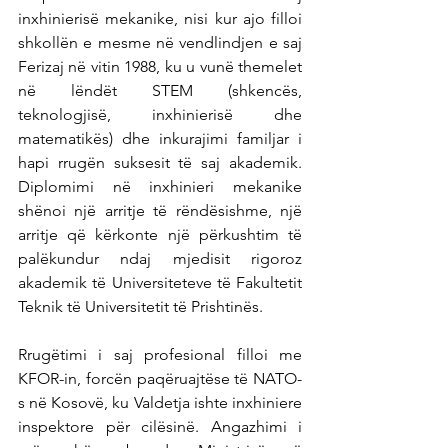
inxhinierisë mekanike, nisi kur ajo filloi 
shkollën e mesme në vendlindjen e saj 
Ferizaj në vitin 1988, ku u vunë themelet 
në lëndët STEM (shkencës, 
teknologjisë, inxhinierisë dhe 
matematikës) dhe inkurajimi familjar i 
hapi rrugën suksesit të saj akademik. 
Diplomimi në inxhinieri mekanike 
shënoi një arritje të rëndësishme, një 
arritje që kërkonte një përkushtim të 
palëkundur ndaj mjedisit rigoroz 
akademik të Universiteteve të Fakultetit 
Teknik të Universitetit të Prishtinës.
Rrugëtimi i saj profesional filloi me 
KFOR-in, forcën paqëruajtëse të NATO-
s në Kosovë, ku Valdetja ishte inxhiniere 
inspektore për cilësinë. Angazhimi i 