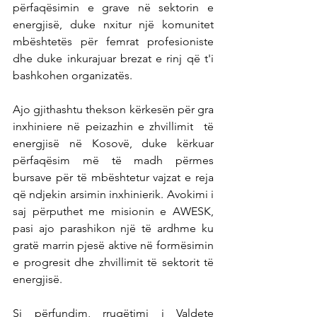
përfaqësimin e grave në sektorin e 
energjisë, duke nxitur një komunitet 
mbështetës për femrat profesioniste 
dhe duke inkurajuar brezat e rinj që t'i 
bashkohen organizatës.
Ajo gjithashtu thekson kërkesën për gra 
inxhiniere në peizazhin e zhvillimit  të 
energjisë në Kosovë, duke kërkuar 
përfaqësim më të madh përmes 
bursave për të mbështetur vajzat e reja 
që ndjekin arsimin inxhinierik. Avokimi i 
saj përputhet me misionin e AWESK, 
pasi ajo parashikon një të ardhme ku 
gratë marrin pjesë aktive në formësimin 
e progresit dhe zhvillimit të sektorit të 
energjisë.
Si përfundim, rrugëtimi i Valdete 