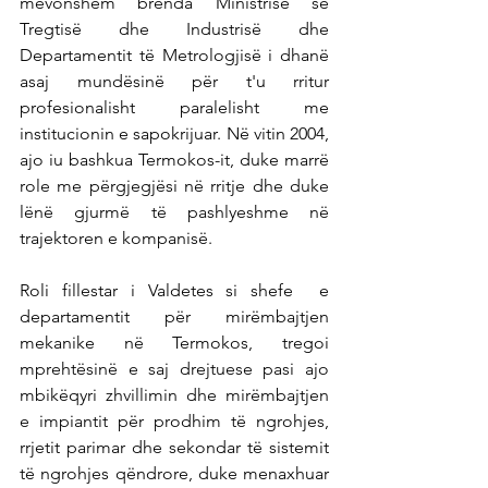
mëvonshëm brenda Ministrisë së 
Tregtisë dhe Industrisë dhe 
Departamentit të Metrologjisë i dhanë 
asaj mundësinë për t'u rritur 
profesionalisht paralelisht me 
institucionin e sapokrijuar. Në vitin 2004, 
ajo iu bashkua Termokos-it, duke marrë 
role me përgjegjësi në rritje dhe duke 
lënë gjurmë të pashlyeshme në 
trajektoren e kompanisë.
Roli fillestar i Valdetes si shefe  e 
departamentit për mirëmbajtjen 
mekanike në Termokos, tregoi 
mprehtësinë e saj drejtuese pasi ajo 
mbikëqyri zhvillimin dhe mirëmbajtjen 
e impiantit për prodhim të ngrohjes, 
rrjetit parimar dhe sekondar të sistemit 
të ngrohjes qëndrore, duke menaxhuar 