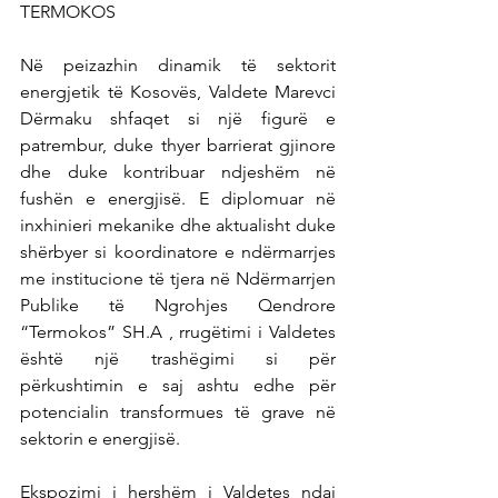
TERMOKOS
Në peizazhin dinamik të sektorit 
energjetik të Kosovës, Valdete Marevci 
Dërmaku shfaqet si një figurë e 
patrembur, duke thyer barrierat gjinore 
dhe duke kontribuar ndjeshëm në 
fushën e energjisë. E diplomuar në 
inxhinieri mekanike dhe aktualisht duke 
shërbyer si koordinatore e ndërmarrjes 
me institucione të tjera në Ndërmarrjen 
Publike të Ngrohjes Qendrore 
“Termokos” SH.A , rrugëtimi i Valdetes 
është një trashëgimi si për 
përkushtimin e saj ashtu edhe për 
potencialin transformues të grave në 
sektorin e energjisë.
Ekspozimi i hershëm i Valdetes ndaj 