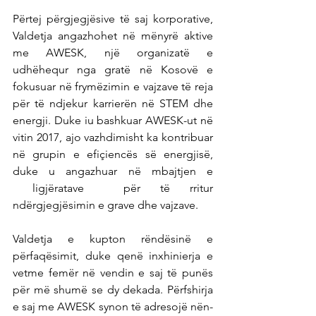
Përtej përgjegjësive të saj korporative, 
Valdetja angazhohet në mënyrë aktive 
me AWESK, një organizatë e 
udhëhequr nga gratë në Kosovë e 
fokusuar në frymëzimin e vajzave të reja 
për të ndjekur karrierën në STEM dhe 
energji. Duke iu bashkuar AWESK-ut në 
vitin 2017, ajo vazhdimisht ka kontribuar 
në grupin e efiçiencës së energjisë, 
duke u angazhuar në mbajtjen e 
 ligjëratave  për të rritur 
ndërgjegjësimin e grave dhe vajzave.
Valdetja e kupton rëndësinë e 
përfaqësimit, duke qenë inxhinierja e 
vetme femër në vendin e saj të punës 
për më shumë se dy dekada. Përfshirja 
e saj me AWESK synon të adresojë nën-