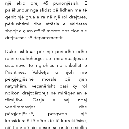
një ekip prej 45 punonjësish. E 
palëkundur nga sfidat që lidhen me të 
qenit një grua e re në një rol drejtues, 
përkushtimi dhe aftësia e Valdetes 
shpejt e çuan atë të merrte pozicionin e 
drejtueses së departamentit.
Duke ushtruar për një periudhë edhe 
rolin e udhëheqjes së  mirëmbajtjes së 
sistemeve të ngrohjes në shkollat e 
Prishtinës, Valdetja u njoh me 
përgjegjësinë morale që vjen 
natyrshëm, veçanërisht pasi ky rol 
ndikon drejtpërdrejt në mirëqenien e 
fëmijëve. Qasja e saj ndaj 
vendimmarrjes dhe 
përgjegjësisë, pasqyron një 
konsideratë të përpiktë të korrektësisë, 
një tipar që ajo beson se gratë e sjellin 