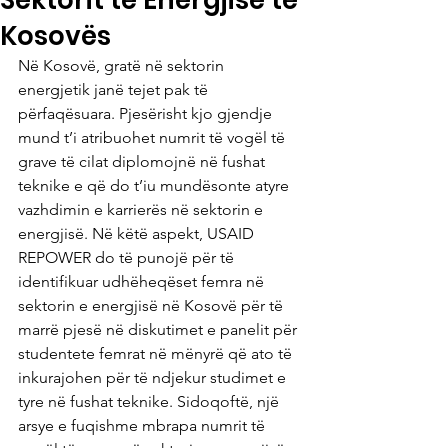
Sektorit të Energjisë të
Kosovës
Në Kosovë, gratë në sektorin 
energjetik janë tejet pak të 
përfaqësuara. Pjesërisht kjo gjendje 
mund t’i atribuohet numrit të vogël të 
grave të cilat diplomojnë në fushat 
teknike e që do t’iu mundësonte atyre 
vazhdimin e karrierës në sektorin e 
energjisë. Në këtë aspekt, USAID 
REPOWER do të punojë për të 
identifikuar udhëheqëset femra në 
sektorin e energjisë në Kosovë për të 
marrë pjesë në diskutimet e panelit për 
studentete femrat në mënyrë që ato të 
inkurajohen për të ndjekur studimet e 
tyre në fushat teknike. Sidoqoftë, një 
arsye e fuqishme mbrapa numrit të 