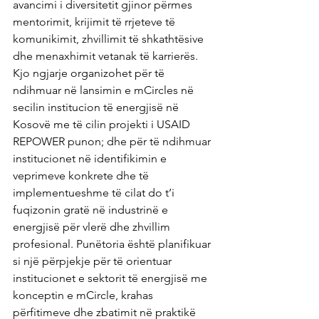
avancimi i diversitetit gjinor përmes 
mentorimit, krijimit të rrjeteve të 
komunikimit, zhvillimit të shkathtësive 
dhe menaxhimit vetanak të karrierës. 
Kjo ngjarje organizohet për të 
ndihmuar në lansimin e mCircles në 
secilin institucion të energjisë në 
Kosovë me të cilin projekti i USAID 
REPOWER punon; dhe për të ndihmuar 
institucionet në identifikimin e 
veprimeve konkrete dhe të 
implementueshme të cilat do t’i 
fuqizonin gratë në industrinë e 
energjisë për vlerë dhe zhvillim 
profesional. Punëtoria është planifikuar 
si një përpjekje për të orientuar 
institucionet e sektorit të energjisë me 
konceptin e mCircle, krahas 
përfitimeve dhe zbatimit në praktikë 