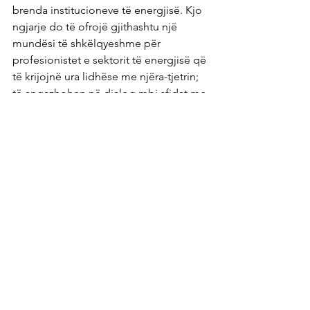
brenda institucioneve të energjisë. Kjo 
ngjarje do të ofrojë gjithashtu një 
mundësi të shkëlqyeshme për 
profesionistet e sektorit të energjisë që 
të krijojnë ura lidhëse me njëra-tjetrin; 
të angazhohen në dialog mbi sfidat me 
të cilat ballafaqohen gratë në Kosovë 
në sektorin e energjisë.
See All
Recent Posts