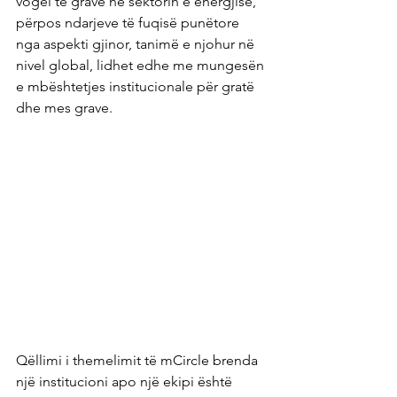
vogël të grave në sektorin e energjisë, 
përpos ndarjeve të fuqisë punëtore 
nga aspekti gjinor, tanimë e njohur në 
nivel global, lidhet edhe me mungesën 
e mbështetjes institucionale për gratë 
dhe mes grave.
Qëllimi i themelimit të mCircle brenda 
një institucioni apo një ekipi është 