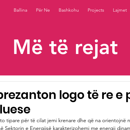
Ballina
Për Ne
Bashkohu
Projects
Lajmet
Më të rejat
rezanton logo të re e
lluese
 ato tipare për të cilat jemi krenare dhe që na orientojnë
ë Sektorin e Energjisë karakterizohemi me energji dinam