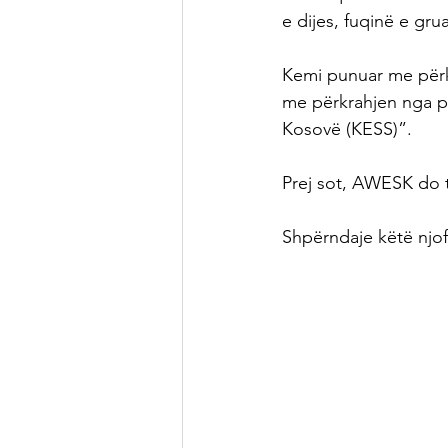
e dijes, fuqinë e gru
Kemi punuar me përku
me përkrahjen nga pro
Kosovë (KESS)”. 
Prej sot, AWESK do 
Shpërndaje këtë njoft