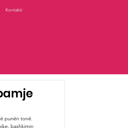
Kontakti
 pamje
 në punën tonë.
ike, bashkimin 