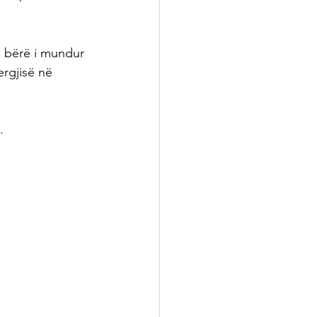
 bërë i mundur 
ergjisë në 
. 