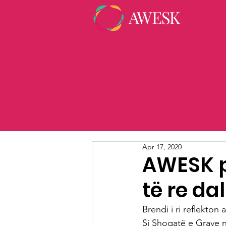
Apr 17, 2020
AWESK p
të re da
Brendi i ri reflekton
Si Shoqatë e Grave n