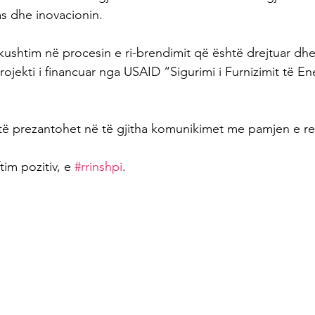
as dhe inovacionin. 
shtim në procesin e ri-brendimit që është drejtuar dhe
jekti i financuar nga USAID “Sigurimi i Furnizimit të En
të prezantohet në të gjitha komunikimet me pamjen e re
im pozitiv, e 
#rrinshpi
. 